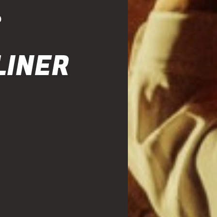
S
LINER