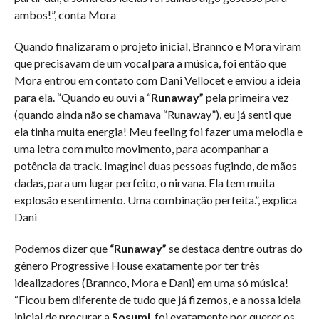
ambos!”, conta Mora
Quando finalizaram o projeto inicial, Brannco e Mora viram
que precisavam de um vocal para a música, foi então que
Mora entrou em contato com Dani Vellocet e enviou a ideia
para ela. “Quando eu ouvi a “
Runaway”
pela primeira vez
(quando ainda não se chamava “Runaway”), eu já senti que
ela tinha muita energia! Meu feeling foi fazer uma melodia e
uma letra com muito movimento, para acompanhar a
potência da track. Imaginei duas pessoas fugindo, de mãos
dadas, para um lugar perfeito, o nirvana. Ela tem muita
explosão e sentimento. Uma combinação perfeita.”, explica
Dani
Podemos dizer que
“Runaway”
se destaca dentre outras do
gênero Progressive House exatamente por ter três
idealizadores (Brannco, Mora e Dani) em uma só música!
“Ficou bem diferente de tudo que já fizemos, e a nossa ideia
inicial de procurar a
Sosumi
, foi exatamente por querer os