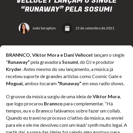
VELLOCET LANÇAM O SINGLE
“RUNAWAY” PELA SOSUMI
Jode Seraphim
15 de setembro de 2021
BRANNCO, Viktor Mora e Dani Vellocet
lançam o single
“
Runaway”
pela gravadora
Sosumi
, do DJ e produtor
Kryder
. Antes mesmo do seu lançamento, a música já
recebeu suporte de grandes artistas como Cosmic Gate e
Moguai,
ambos tocaram
“Runaway”
em seus radio shows.
O groove da música surgiu de uma ideia de
Viktor Mora
,
que logo procurou
Brannco
para complementar. “Há
tempos, eu e o Brannco falávamos sobre fazer um collab.
Quando eu travei no processo criativo da música, eu enviei
para ele e ele me devolveu com um lead/ synth muito legal. A
partir daí, a soma das ideias foi saindo algo gostoso para