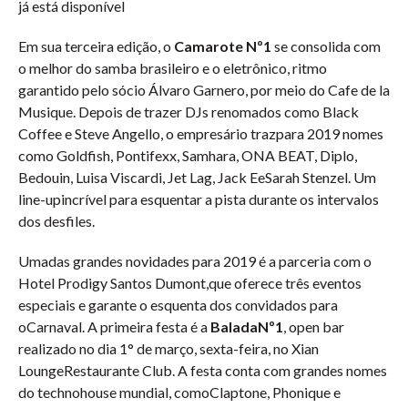
já está disponível
Em sua terceira edição, o
Camarote Nº1
se consolida com
o melhor do samba brasileiro e o eletrônico, ritmo
garantido pelo sócio Álvaro Garnero, por meio do Cafe de la
Musique. Depois de trazer DJs renomados como Black
Coffee e Steve Angello, o empresário trazpara 2019 nomes
como Goldfish, Pontifexx, Samhara, ONA BEAT, Diplo,
Bedouin, Luisa Viscardi, Jet Lag, Jack EeSarah Stenzel. Um
line-upincrível para esquentar a pista durante os intervalos
dos desfiles.
Umadas grandes novidades para 2019 é a parceria com o
Hotel Prodigy Santos Dumont,que oferece três eventos
especiais e garante o esquenta dos convidados para
oCarnaval. A primeira festa é a
BaladaNº1
, open bar
realizado no dia 1° de março, sexta-feira, no Xian
LoungeRestaurante Club. A festa conta com grandes nomes
do technohouse mundial, comoClaptone, Phonique e