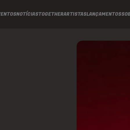
VENTOS
NOTÍCIAS
TOGETHER
ARTISTAS
LANÇAMENTOS
SO