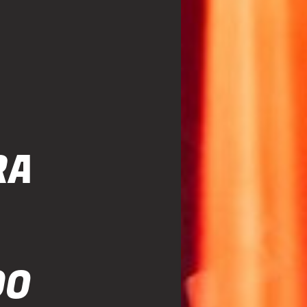
RA
DO