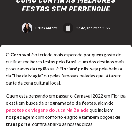
COMO CURTIR AS MELHORES
FESTAS SEM PERRENGUE
Bruna Antero
26 de janeiro de 2022
O
Carnaval
é o feriado mais esperado por quem gosta de
curtir as melhores festas pelo Brasil e um dos destinos mais
procurados da região sul é
Florianópolis
, seja pela beleza
da "Ilha da Magia" ou pelas famosas baladas que já fazem
parte da cena cultural local.
Quem está pensando em passar o Carnaval 2022 em Floripa
e está em busca da
programação de festas
, além de
pacotes de viagens
do Juca Na Balada
que incluem
hospedagem
com conforto e agito e também opções de
transporte
, confira abaixo as nossas dicas: