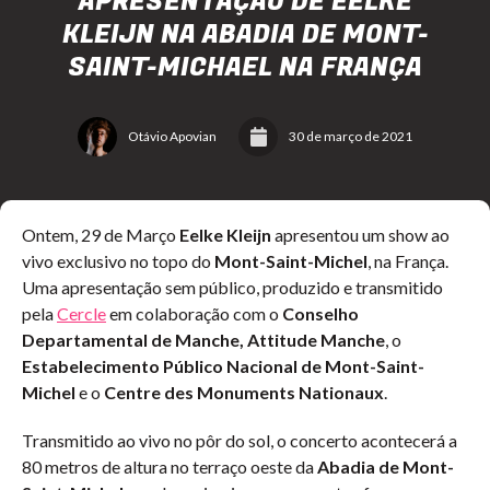
APRESENTAÇÃO DE EELKE
KLEIJN NA ABADIA DE MONT-
SAINT-MICHAEL NA FRANÇA
Otávio Apovian
30 de março de 2021
Ontem, 29 de Março
Eelke Kleijn
apresentou um show ao
vivo exclusivo no topo do
Mont-Saint-Michel
, na França.
Uma apresentação sem público, produzido e transmitido
pela
Cercle
em colaboração com o
Conselho
Departamental de Manche, Attitude Manche
, o
Estabelecimento Público Nacional de Mont-Saint-
Michel
e o
Centre des Monuments Nationaux
.
Transmitido ao vivo no pôr do sol, o concerto acontecerá a
80 metros de altura no terraço oeste da
Abadia de Mont-