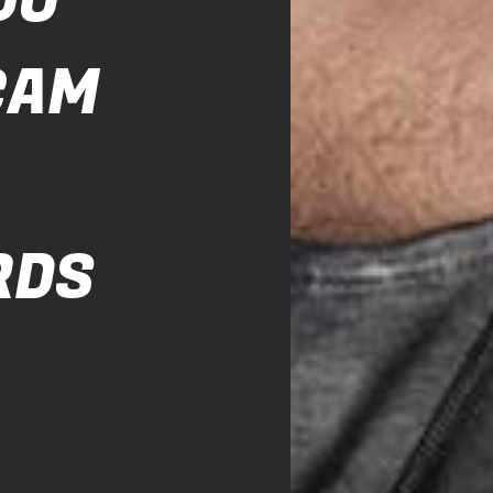
DO
ÇAM
RDS