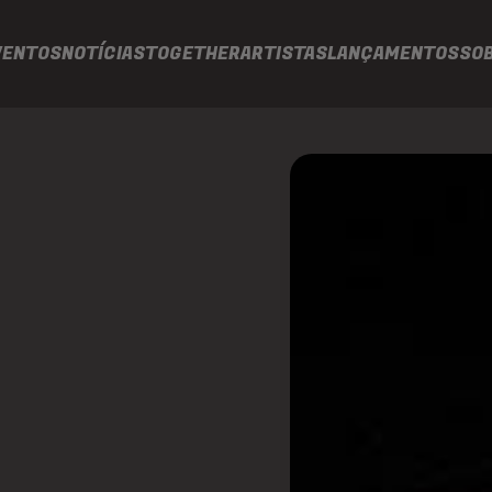
VENTOS
NOTÍCIAS
TOGETHER
ARTISTAS
LANÇAMENTOS
SO