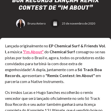
BOA RECORDS LANÇAM REMIX
CONTEST DE “IM ABOUT”
Bruna Antero
25 de novembro de 2020
Lançada originalmente no
EP Chemical Surf & Friends Vol.
I
, a música
“I’m About”
do
Chemical Surf
consagrou-se nas
pistas por todo o Brasil e, agora, todos os produtores estão
convidados para turbiná-la com dose extra de
engenhosidade! A dupla, juntamente com a
Só Track Boa
Records
, apresentam o
"Remix Contest: Im About"
em
parceria com a Native Instruments.
Os irmãos Lucas e Hugo Sanches escolherão o remix
vencedor que será lançado oficialmente no selo Só Track
Boa Records e seu autor também ganhará uma licença
completa do Komplete 13 Ultimate, que é vendido hoje no