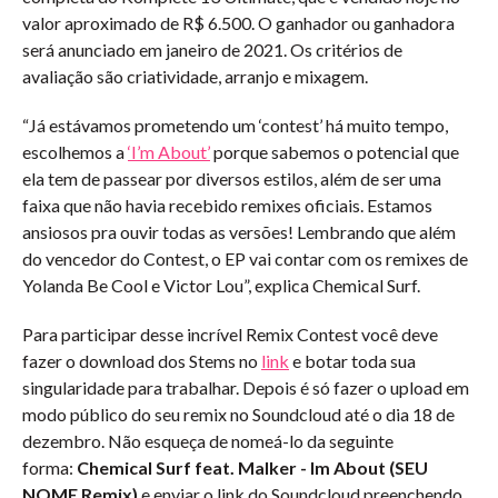
valor aproximado de R$ 6.500. O ganhador ou ganhadora
será anunciado em janeiro de 2021. Os critérios de
avaliação são criatividade, arranjo e mixagem.
“Já estávamos prometendo um ‘contest’ há muito tempo,
escolhemos a
‘I’m About’
porque sabemos o potencial que
ela tem de passear por diversos estilos, além de ser uma
faixa que não havia recebido remixes oficiais. Estamos
ansiosos pra ouvir todas as versões! Lembrando que além
do vencedor do Contest, o EP vai contar com os remixes de
Yolanda Be Cool e Victor Lou”, explica Chemical Surf.
Para participar desse incrível Remix Contest você deve
fazer o download dos Stems no
link
e botar toda sua
singularidade para trabalhar. Depois é só fazer o upload em
modo público do seu remix no Soundcloud até o dia 18 de
dezembro. Não esqueça de nomeá-lo da seguinte
forma:
Chemical Surf feat. Malker - Im About (SEU
NOME Remix)
e enviar o link do Soundcloud preenchendo