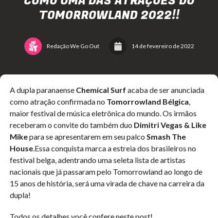
COMO UMA DAS ATRAÇÕES DO
TOMORROWLAND 2022!!
Redação We Go Out
14 de fevereiro de 2022
A dupla paranaense
Chemical Surf
acaba de ser anunciada
como atração confirmada no
Tomorrowland Bélgica
,
maior festival de música eletrônica do mundo. Os irmãos
receberam o convite do também duo
Dimitri Vegas & Like
Mike
para se apresentarem em seu palco
Smash The
House
.Essa conquista marca a estreia dos brasileiros no
festival belga, adentrando uma seleta lista de artistas
nacionais que já passaram pelo Tomorrowland ao longo de
15 anos de história, será uma virada de chave na carreira da
dupla!
Todos os detalhes você confere neste post!