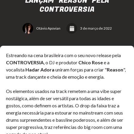
LANÇAM "REASON" PELA
CONTROVERSIA
Otávio Apovian
3 de março de 2022
Estreando na cena brasileira com o seu novo release pela
CONTROVERSIA
, o DJ e produtor
Chico Rose
e a
vocalista
Hadar Adora
uniram forças para criar "
Reason
",
uma track dançante e cheia de emoção e energia.
Os elementos usados na track remetem a uma vibe super
nostálgica, além de ser versátil para todas as idades e
gostos, como definem os artistas. O drop da faixa traz a
energia necessária para estourar no mainstream com seus
drums surpreendentes e bassline poderosos, e além de ser
super progressiva, traz referências do big room com uma