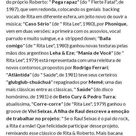
do próprio Roberto: "
Pega rapaz
" (do " Flerte Fatal", de
1987), que vem redonda, colocando os geniais backing
vocals de Rita em diferente esfera, um jeito novo de ouvir a
música; "
Caso Sério
" (de " Rita Lee", 1980), por
Phonique
,
vem em duas versões: a primeira com os assovios, vocal
parrudo e muito suingue, e a stripped down; "
Baila
comigo
" (de " Rita Lee", 1980) ganhou novas texturas pelas
mãos dos argentinos
Leha & Eze
; "
Mania de Você
" (de "
Rita Lee", 1979) está representada com uma releitura de
novos contornos, propostos por
Rodrigo Ferrari
;
"
Atlântida
" (do " Saúde", de 1981) teve seus certeiros
"
glubglub-chuáchuá
" repaginados por
Memê
; uma das
mais clássicas entre as clássicas, "
Saúde
" (do disco
homônimo, de 1981) é de
Beto Cury & Pedro Turra
;
atualíssima, "
Corre-corre
" (de "Rita Lee", 1979) ganhou o
groove de
Vivi Seixas
.
A filha de Raul descreve a emoção
de trabalhar no projeto
: " Se o Raul Seixas é o pai do rock,
a Rita é a mãe! Que felicidade participar desse projeto,
remixando esse clássico de Rita & Roberto. Mais bacana