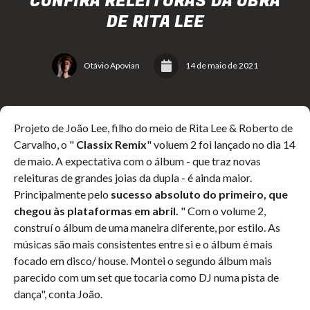
CONFIRA RELEITURAS DA OBRA
DE RITA LEE
Otávio Apovian
14 de maio de 2021
Projeto de João Lee, filho do meio de Rita Lee & Roberto de
Carvalho, o "
Classix Remix
" voluem 2 foi lançado no dia 14
de maio. A expectativa com o álbum - que traz novas
releituras de grandes joias da dupla - é ainda maior.
Principalmente pelo
sucesso absoluto do primeiro, que
chegou às plataformas em abril.
" Com o volume 2,
construí o álbum de uma maneira diferente, por estilo. As
músicas são mais consistentes entre si e o álbum é mais
focado em disco/ house. Montei o segundo álbum mais
parecido com um set que tocaria como DJ numa pista de
dança", conta João.