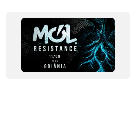
Item
1
of
12
NEWSLETTER