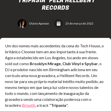
"TRIPASIA" PELA HELLBENT
RECORDS
Otávio Apovian
25 de março de 2022
Um dos nomes mais ascendentes da cena do Tech House, o
britânico Cloonee tem um ano importante à sua frente.
Agora estabelecido em Los Angeles, tocando em shows
sold out como
Brooklyn Mirage, Club Vinyl e Spybar
, o
DJ e produtor nascido em Birmingham adiciona em seu
currículo uma nova gravadora, a Hellbent Records. Um
novo lar para seu próprio material inédito muito pedido, ao
mesmo tempo em que lança luz sobre novos talentos de
todo o mundo, com lançamento de inauguração da
gravadora sendo uma colaboração poderosa com o
brasileiro
Brisotti
, a track "
Tripasia
".