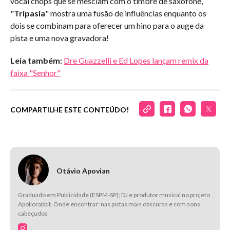
vocal chops que se mesclam com o timbre de saxofone,
"
Tripasia
" mostra uma fusão de influências enquanto os
dois se combinam para oferecer um hino para o auge da
pista e uma nova gravadora!
Leia também:
Dre Guazzelli e Ed Lopes lançam remix da
faixa "Senhor"
COMPARTILHE ESTE CONTEÚDO!
Otávio Apovian
Graduado em Publicidade (ESPM-SP); DJ e produtor musical no projeto
Apollorabbit. Onde encontrar: nas pistas mais obscuras e com sons
cabeçudos