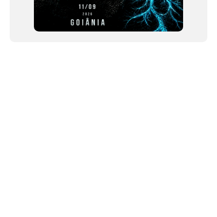
NEWSLETTER
Link copiado!
©2024 We Go Out, todos os direitos reservados. Versao 20250603.