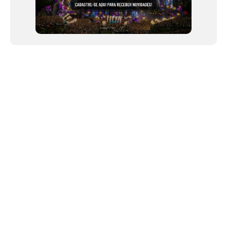
NEWSLETTER
Link copiado!
©2024 We Go Out, todos os direitos reservados. Versao 20250603.