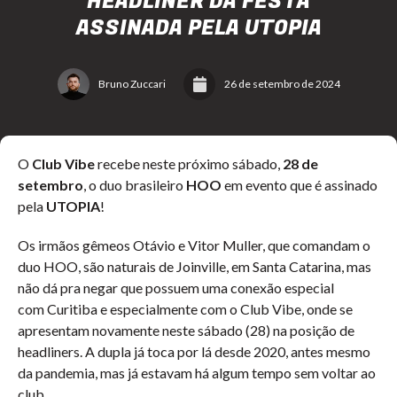
HEADLINER DA FESTA
ASSINADA PELA UTOPIA
Bruno Zuccari
26 de setembro de 2024
O
Club Vibe
recebe neste próximo sábado,
28 de
setembro
, o duo brasileiro
HOO
em evento que é assinado
pela
UTOPIA
!
Os irmãos gêmeos Otávio e Vitor Muller, que comandam o
duo HOO, são naturais de Joinville, em Santa Catarina, mas
não dá pra negar que possuem uma conexão especial
com Curitiba e especialmente com o Club Vibe, onde se
apresentam novamente neste sábado (28) na posição de
headliners. A dupla já toca por lá desde 2020, antes mesmo
da pandemia, mas já estavam há algum tempo sem voltar ao
club.