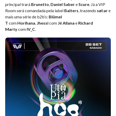
principal trará
Brunetto
,
Daniel Saber
e
Scure
. Já a VIP
Room será comandada pela label
Balters
, trazendo
søl:ar
e
mais uma série de b2b’s:
Blümel
T
com
Horihana
,
Jhessi
com
Jé Allana
e
Richard
Marty
com
IV_C
.