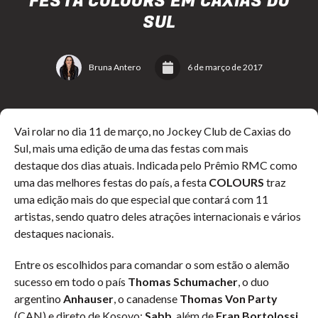
FESTA COLOURS EM CAXIAS DO
SUL
Bruna Antero
6 de março de 2017
Vai rolar no dia 11 de março, no Jockey Club de Caxias do
Sul, mais uma edição de uma das festas com mais
destaque dos dias atuais. Indicada pelo Prêmio RMC como
uma das melhores festas do país, a festa
COLOURS
traz
uma edição mais do que especial que contará com 11
artistas, sendo quatro deles atrações internacionais e vários
destaques nacionais.
Entre os escolhidos para comandar o som estão o alemão
sucesso em todo o país
Thomas Schumacher
, o duo
argentino
Anhauser
, o canadense
Thomas Von Party
(CAN) e direto de Kosovo:
Sabb
, além de
Fran Bortolossi,