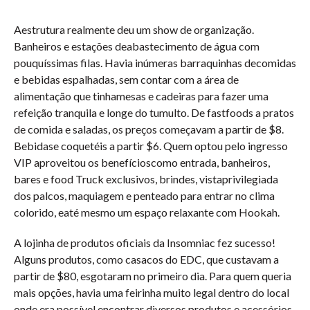
Aestrutura realmente deu um show de organização.
Banheiros e estações deabastecimento de água com
pouquíssimas filas. Havia inúmeras barraquinhas decomidas
e bebidas espalhadas, sem contar com a área de
alimentação que tinhamesas e cadeiras para fazer uma
refeição tranquila e longe do tumulto. De fastfoods a pratos
de comida e saladas, os preços começavam a partir de $8.
Bebidase coquetéis a partir $6. Quem optou pelo ingresso
VIP aproveitou os benefícioscomo entrada, banheiros,
bares e food Truck exclusivos, brindes, vistaprivilegiada
dos palcos, maquiagem e penteado para entrar no clima
colorido, eaté mesmo um espaço relaxante com Hookah.
A lojinha de produtos oficiais da Insomniac fez sucesso!
Alguns produtos, como casacos do EDC, que custavam a
partir de $80, esgotaram no primeiro dia. Para quem queria
mais opções, havia uma feirinha muito legal dentro do local
onde era possível encontrar diversos produtos e acessórios