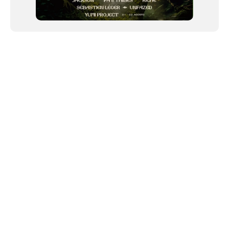
NEWSLETTER
Link copiado!
©2024 We Go Out, todos os direitos reservados. Versao 20250603.
O We Go Out e um site informativo, que publica
noticias
, novidades de