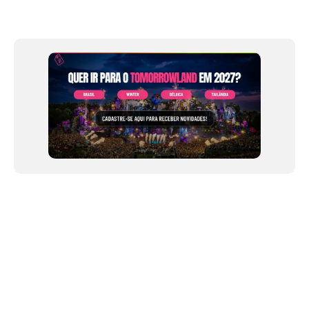
Item
1
of
12
NEWSLETTER