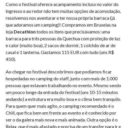
Como o festival oferece acampamento incluso no valor do
ingresso e ao redor não tem muitas opções de acomodação,
resolvemos nos aventurar e ter nossa própria barraca (já
que adoramos um camping)! Compramos em Bruxelas na
loja
Decathlon
todos os itens que precisávamos: uma
barraca para três pessoas da Quechua com proteção de luz
e calor (muito boa), 2 sacos de dormir, 1 colchão de ar de
casal e 1 lanterna. Gastamos 115 EUR com tudo (uns R$
450).
Ao chegar no festival descobrimos que podíamos ficar
hospedadas no camping do staff, junto com mais de 1.000
pessoas que estavam trabalhando no evento. Mesmo sendo
um pouco longe da entrada do festival (uns 10-15 minutos
andando) a estrutura era muito boa e o clima bem tranquilo.
Para quem quer mais agito, o camping recomendado é o
Chill, que fica bem em frente ao evento e é conhecido por
ser o da galera mais nova e mais animada. Outra opção é o
Relax, que é mais afastado e precisa de um transfer para ir e