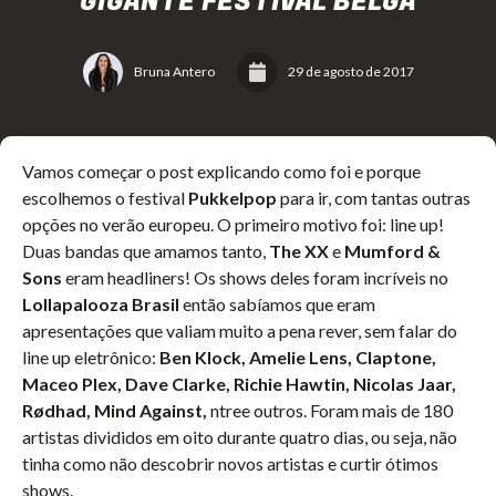
GIGANTE FESTIVAL BELGA
Bruna Antero
29 de agosto de 2017
Vamos começar o post explicando como foi e porque
escolhemos o festival
Pukkelpop
para ir, com tantas outras
opções no verão europeu. O primeiro motivo foi: line up!
Duas bandas que amamos tanto,
The XX
e
Mumford &
Sons
eram headliners! Os shows deles foram incríveis no
Lollapalooza Brasil
então sabíamos que eram
apresentações que valiam muito a pena rever, sem falar do
line up eletrônico:
Ben Klock, Amelie Lens, Claptone,
Maceo Plex, Dave Clarke, Richie Hawtin, Nicolas Jaar,
Rødhad, Mind Against,
ntree outros. Foram mais de 180
artistas divididos em oito durante quatro dias, ou seja, não
tinha como não descobrir novos artistas e curtir ótimos
shows.