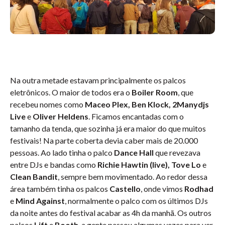
Na outra metade estavam principalmente os palcos
eletrônicos. O maior de todos era o
Boiler Room
, que
recebeu nomes como
Maceo Plex, Ben Klock, 2Manydjs
Live
e
Oliver Heldens
. Ficamos encantadas com o
tamanho da tenda, que sozinha já era maior do que muitos
festivais! Na parte coberta devia caber mais de 20.000
pessoas. Ao lado tinha o palco
Dance Hall
que revezava
entre DJs e bandas como
Richie Hawtin (live), Tove Lo
e
Clean Bandit
, sempre bem movimentado. Ao redor dessa
área também tinha os palcos
Castello
, onde vimos
Rodhad
e
Mind Against
, normalmente o palco com os últimos DJs
da noite antes do festival acabar as 4h da manhã. Os outros
palcos
Lift
e
Booth
, a gente passou algumas vezes para ver