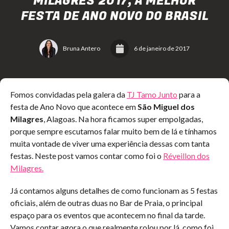
MILAGRES 2017, A MELHOR
FESTA DE ANO NOVO DO BRASIL
Bruna Antero
6 de janeiro de 2017
Fomos convidadas pela galera da
TJ Tamo Junto
para a
festa de Ano Novo que acontece em
São Miguel dos
Milagres
, Alagoas. Na hora ficamos super empolgadas,
porque sempre escutamos falar muito bem de lá e tínhamos
muita vontade de viver uma experiência dessas com tanta
festas. Neste post vamos contar como foi o
Réveillon dos
Milagres.
Já contamos alguns detalhes de como funcionam as 5 festas
oficiais, além de outras duas no Bar de Praia, o principal
espaço para os eventos que acontecem no final da tarde.
Vamos contar agora o que realmente rolou por lá, como foi