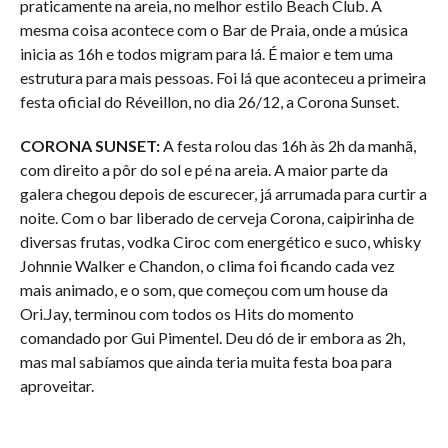
praticamente na areia, no melhor estilo Beach Club. A
mesma coisa acontece com o Bar de Praia, onde a música
inicia as 16h e todos migram para lá. É maior e tem uma
estrutura para mais pessoas. Foi lá que aconteceu a primeira
festa oficial do Réveillon, no dia 26/12, a Corona Sunset.
CORONA SUNSET:
A festa rolou das 16h às 2h da manhã,
com direito a pôr do sol e pé na areia. A maior parte da
galera chegou depois de escurecer, já arrumada para curtir a
noite. Com o bar liberado de cerveja Corona, caipirinha de
diversas frutas, vodka Ciroc com energético e suco, whisky
Johnnie Walker e Chandon, o clima foi ficando cada vez
mais animado, e o som, que começou com um house da
Ori.Jay, terminou com todos os Hits do momento
comandado por Gui Pimentel. Deu dó de ir embora as 2h,
mas mal sabíamos que ainda teria muita festa boa para
aproveitar.