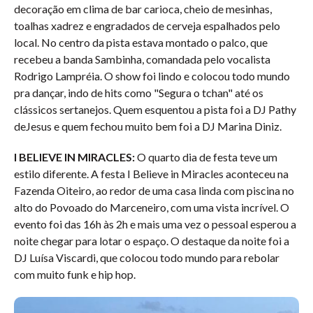
decoração em clima de bar carioca, cheio de mesinhas,
toalhas xadrez e engradados de cerveja espalhados pelo
local. No centro da pista estava montado o palco, que
recebeu a banda Sambinha, comandada pelo vocalista
Rodrigo Lampréia. O show foi lindo e colocou todo mundo
pra dançar, indo de hits como "Segura o tchan" até os
clássicos sertanejos. Quem esquentou a pista foi a DJ Pathy
deJesus e quem fechou muito bem foi a DJ Marina Diniz.
I BELIEVE IN MIRACLES:
O quarto dia de festa teve um
estilo diferente. A festa I Believe in Miracles aconteceu na
Fazenda Oiteiro, ao redor de uma casa linda com piscina no
alto do Povoado do Marceneiro, com uma vista incrível. O
evento foi das 16h às 2h e mais uma vez o pessoal esperou a
noite chegar para lotar o espaço. O destaque da noite foi a
DJ Luísa Viscardi, que colocou todo mundo para rebolar
com muito funk e hip hop.