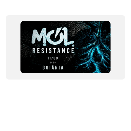
Item
1
of
12
NEWSLETTER