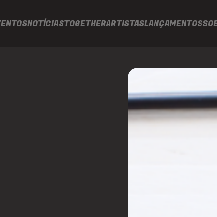
VENTOS
NOTÍCIAS
TOGETHER
ARTISTAS
LANÇAMENTOS
SO