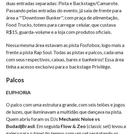
duas entradas separadas: Pista e Backstage/Camarote.
Passando pelas entradas do evento, já saia de frente para
área a "'Downtown Bunker'', com praça de alimentação,
Food Trucks, totens para carregar celular, que custava
R$15, guarda-volume e a loja com produtos oficiais.
Nessa mesma área estavam as pista Fosfobox, logo mais a
frente a pista Rap Soul. Todas as pistas e palcos, cada uma
com seus respectivos, caixas, bares e banheiros! Essa área
tinha a acesso exclusivo para o backstage Privilège.
Palcos
EUPHORIA
O palco com uma estrutura grande, com seis telões e jogos
de luzes, que iluminavam a multidão que dançava na pista.
Quem abriu foram os DJs
Mechanic Noise vs
BudadjBrasil
. Em seguida
Flow & Zeo
(classic set) levou a
galera para o túnel do tempo com um set resgatando os