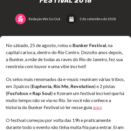
FESTIVAL 2018
Redação We Go Out
2 de setembro de 2018
No sábado, 25 de agosto, rolou o
Bunker Festival
, na
capital carioca, dentro do Rio Centro. Dezoito anos depois,
a Bunker, a mãe de todas as raves do Rio de Janeiro, fez sua
reestreia com louvor e uma vibe incrível!
Os selos mais renomados da e-music reuniram várias tribos,
em 3 palcos (
Euphoria, Rio Me, Revolution
) e 2 pistas
(
Fosfobox
e
Rap Soul
) e fizeram um festival incrível que há
muito tempo não se via no Rio. Se você não conhece a
historia do Bunker Festival só ler nesse guia
aqui
.
O festival começou por volta das 19h e praticamente
durante todo o evento não tinha muita fila para entrar. Eram