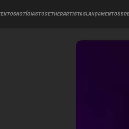
VENTOS
NOTÍCIAS
TOGETHER
ARTISTAS
LANÇAMENTOS
SO