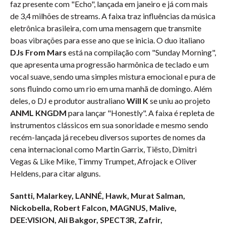
faz presente com "Echo", lançada em janeiro e já com mais
de 3,4 milhões de streams. A faixa traz influências da música
eletrônica brasileira, com uma mensagem que transmite
boas vibrações para esse ano que se inicia. O duo italiano
DJs From Mars
está na compilação com "Sunday Morning",
que apresenta uma progressão harmônica de teclado e um
vocal suave, sendo uma simples mistura emocional e pura de
sons fluindo como um rio em uma manhã de domingo. Além
deles, o DJ e produtor australiano
Will K
se uniu ao projeto
ANML KNGDM
para lançar "Honestly". A faixa é repleta de
instrumentos clássicos em sua sonoridade e mesmo sendo
recém-lançada já recebeu diversos suportes de nomes da
cena internacional como Martin Garrix, Tiësto, Dimitri
Vegas & Like Mike, Timmy Trumpet, Afrojack e Oliver
Heldens, para citar alguns.
Santti, Malarkey, LANNÉ, Hawk, Murat Salman,
Nickobella, Robert Falcon, MAGNUS, Malive,
DEE:VISION, Ali Bakgor, SPECT3R, Zafrir,