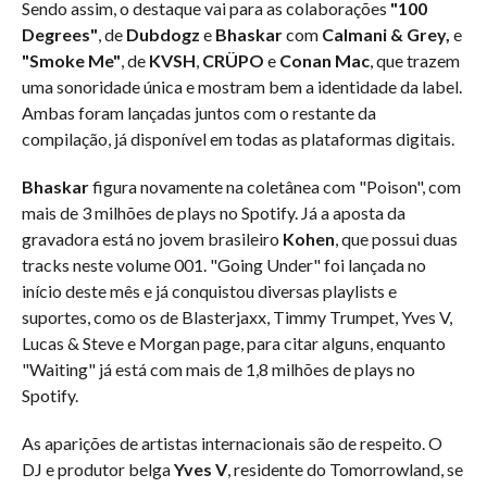
Sendo assim, o destaque vai para as colaborações
"100
Degrees"
, de
Dubdogz
e
Bhaskar
com
Calmani & Grey,
e
"Smoke Me"
, de
KVSH
,
CRÜPO
e
Conan Mac
, que trazem
uma sonoridade única e mostram bem a identidade da label.
Ambas foram lançadas juntos com o restante da
compilação, já disponível em todas as plataformas digitais.
Bhaskar
figura novamente na coletânea com "Poison", com
mais de 3 milhões de plays no Spotify. Já a aposta da
gravadora está no jovem brasileiro
Kohen
, que possui duas
tracks neste volume 001. "Going Under" foi lançada no
início deste mês e já conquistou diversas playlists e
suportes, como os de Blasterjaxx, Timmy Trumpet, Yves V,
Lucas & Steve e Morgan page, para citar alguns, enquanto
"Waiting" já está com mais de 1,8 milhões de plays no
Spotify.
As aparições de artistas internacionais são de respeito. O
DJ e produtor belga
Yves V
, residente do Tomorrowland, se