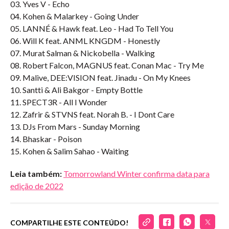
03. Yves V - Echo
04. Kohen & Malarkey - Going Under
05. LANNÉ & Hawk feat. Leo - Had To Tell You
06. Will K feat. ANML KNGDM - Honestly
07. Murat Salman & Nickobella - Walking
08. Robert Falcon, MAGNUS feat. Conan Mac - Try Me
09. Malive, DEE:VISION feat. Jinadu - On My Knees
10. Santti & Ali Bakgor - Empty Bottle
11. SPECT3R - All I Wonder
12. Zafrir & STVNS feat. Norah B. - I Dont Care
13. DJs From Mars - Sunday Morning
14. Bhaskar - Poison
15. Kohen & Salim Sahao - Waiting
Leia também:
Tomorrowland Winter confirma data para
edição de 2022
COMPARTILHE ESTE CONTEÚDO!