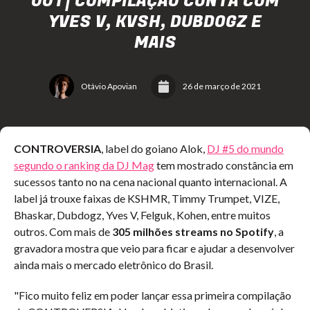
001 | COMPILAÇÃO CONTA COM
YVES V, KVSH, DUBDOGZ E
MAIS
Otávio Apovian
26 de março de 2021
CONTROVERSIA
, label do goiano Alok,
DJ #5 do mundo
segundo o ranking da DJ Mag
tem mostrado constância em
sucessos tanto no na cena nacional quanto internacional. A
label já trouxe faixas de KSHMR, Timmy Trumpet, VIZE,
Bhaskar, Dubdogz, Yves V, Felguk, Kohen, entre muitos
outros. Com mais de
305 milhões streams no Spotify
, a
gravadora mostra que veio para ficar e ajudar a desenvolver
ainda mais o mercado eletrônico do Brasil.
"Fico muito feliz em poder lançar essa primeira compilação