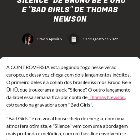
"SILENCE" DE BRUNO BE E ÜHÜ
E "BAD GIRLS" DE THOMAS
NEWSON
Otávio Apovian
19 de agosto de 2022
A CONTROVERSIA está pegando fogo nesse verão
europeu, e dessa vez chega com dois lançamentos inéditos.
O primeiro deles é a collab dos brasileiríssimos Bruno Be e
ÜHÜ, que trouxeram a track "Silence". O outro lançamento
da label essa semana fica por conta de
Thomas Newson
,
estreando na gravadora com "Bad Girls".
"Bad Girls" é um vocal house cheio de energia, com uma
atmosfera otimista, e "Silence" vem com uma abordagem
mais profunda e melódica, com um bassline envolvente e