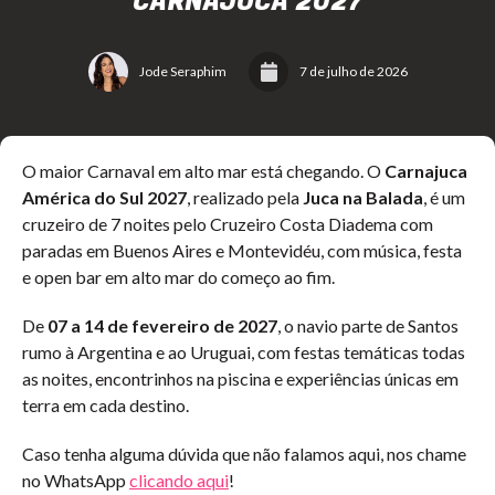
CARNAJUCA 2027
Jode Seraphim
7 de julho de 2026
O maior Carnaval em alto mar está chegando. O
Carnajuca
América do Sul 2027
, realizado pela
Juca na Balada
, é um
cruzeiro de 7 noites pelo Cruzeiro Costa Diadema com
paradas em Buenos Aires e Montevidéu, com música, festa
e open bar em alto mar do começo ao fim.
De
07 a 14 de fevereiro de 2027
, o navio parte de Santos
rumo à Argentina e ao Uruguai, com festas temáticas todas
as noites, encontrinhos na piscina e experiências únicas em
terra em cada destino.
Caso tenha alguma dúvida que não falamos aqui, nos chame
no WhatsApp
clicando aqui
!