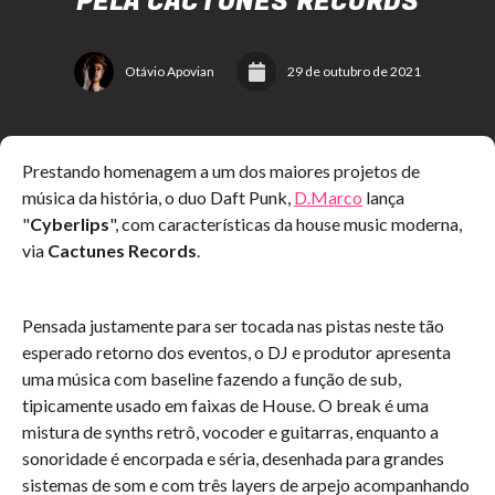
PELA CACTUNES RECORDS
Otávio Apovian
29 de outubro de 2021
Prestando homenagem a um dos maiores projetos de
música da história, o duo Daft Punk,
D.Marco
lança
"
Cyberlips
", com características da house music moderna,
via
Cactunes Records
.
Pensada justamente para ser tocada nas pistas neste tão
esperado retorno dos eventos, o DJ e produtor apresenta
uma música com baseline fazendo a função de sub,
tipicamente usado em faixas de House. O break é uma
mistura de synths retrô, vocoder e guitarras, enquanto a
sonoridade é encorpada e séria, desenhada para grandes
sistemas de som e com três layers de arpejo acompanhando