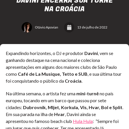
DAVINI ENCERRA SUA TURNÊ
NA CROÁCIA
Otávio Apovian
13 de julho de 2022
Expandindo horizontes, o DJ e produtor
Davini
, vem se
ganhando destaque na cena nacional e coleciona
apresentações em alguns dos maiores clubs de São Paulo
como
Café de La Musique, Tetto e SUB
, e sua última tour
foi conquistando o público da
Croácia
.
Na última semana, o artista fez uma
mini-turnê
no país
europeu, tocando em um barco que passou por sete
cidades:
Dubrovnik, Mljet, Korkula, Vis, Hvar, Bol e Split
.
Em sua parada na ilha de
Hvar
, Davini ainda se
apresentou no famoso beach club
Hula Hula
: “Sempre foi
um lugar que quis conhecer. Ter me apresentado lá