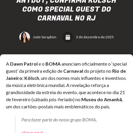
ANTDOT, CONFIRMA KÖLSCH
COMO SPECIAL GUEST DO
CARNAVAL NO RJ
Jode Seraphim
3 de dezembro de 2025
A
Dawn Patrol
e o
BOMA
anunciam oficialmente o ‘special
guest’ da primeira edição de
Carnaval
do projeto no
Rio de
Janeiro: Kölsch
, um dos nomes mais influentes e inventivos
da música eletrônica mundial. A revelação reforça a
grandiosidade da estreia do evento, que acontece no dia 21
de fevereiro (sábado pós-feriado) no
Museu do Amanhã
,
um dos cartões-postais mais emblemáticos do país.
Para fazer parte do nosso grupo BOMA,
clique aqui!