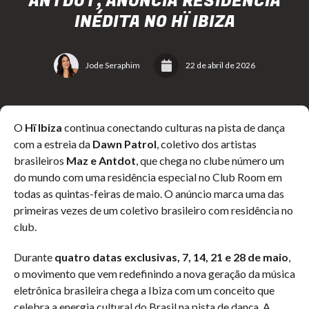
ANTDOT, ANUNCIA RESIDÊNCIA
INÉDITA NO HÏ IBIZA
Jode Seraphim
22 de abril de 2026
O
Hï Ibiza
continua
conectando culturas na pista de dança
com a estreia da
Dawn Patrol
, coletivo dos artistas
brasileiros
Maz e Antdot
, que chega no clube número um
do mundo com uma residência especial no Club Room em
todas as quintas-feiras de maio. O anúncio marca uma das
primeiras vezes de um coletivo brasileiro com residência no
club.
Durante
quatro datas exclusivas, 7, 14, 21 e 28 de maio
,
o movimento que vem redefinindo a nova geração da música
eletrônica brasileira chega a Ibiza com um conceito que
celebra a energia cultural do Brasil na pista de dança. A