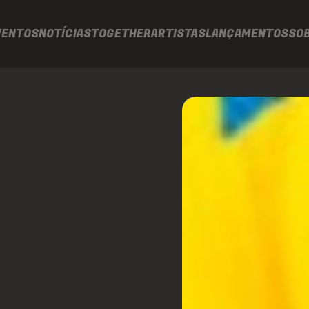
VENTOS
NOTÍCIAS
TOGETHER
ARTISTAS
LANÇAMENTOS
SO