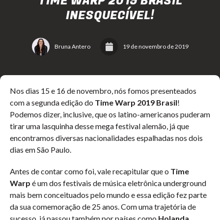
TIME WARP 2019 BRASIL
INESQUECÍVEL!
Bruna Antero
19 de novembro de 2019
Nos dias 15 e 16 de novembro, nós fomos presenteados
com a segunda edição do
Time Warp 2019 Brasil
!
Podemos dizer, inclusive, que os latino-americanos puderam
tirar uma lasquinha desse mega festival alemão, já que
encontramos diversas nacionalidades espalhadas nos dois
dias em São Paulo.
Antes de contar como foi, vale recapitular que o
Time
Warp
é um dos festivais de música eletrônica underground
mais bem conceituados pelo mundo e essa edição fez parte
da sua comemoração de 25 anos. Com uma trajetória de
sucesso, já passou também por países como
Holanda,