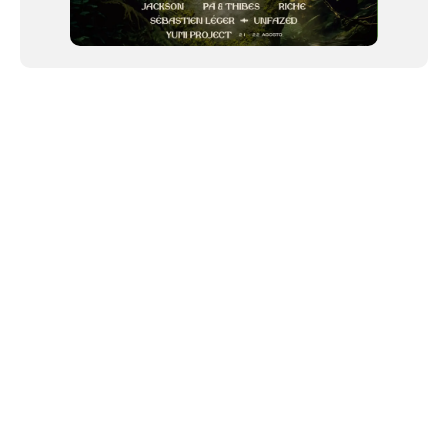
NEWSLETTER
Link copiado!
©2024 We Go Out, todos os direitos reservados. Versao 20250603.
O We Go Out e um site informativo, que publica
noticias
, novidades de