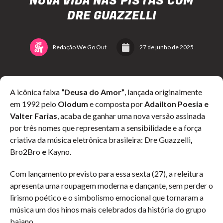
NOVA VIDA NAS PISTAS COM
DRE GUAZZELLI
Redação We Go Out
27 de junho de 2025
A icônica faixa
“Deusa do Amor”
, lançada originalmente
em 1992 pelo
Olodum
e composta por
Adailton Poesia e
Valter Farias
, acaba de ganhar uma nova versão assinada
por três nomes que representam a sensibilidade e a força
criativa da música eletrônica brasileira: Dre Guazzelli
,
Bro2Bro
e
Kayno.
Com lançamento previsto para essa sexta (27), a releitura
apresenta uma roupagem moderna e dançante, sem perder o
lirismo poético e o simbolismo emocional que tornaram a
música um dos hinos mais celebrados da história do grupo
baiano.