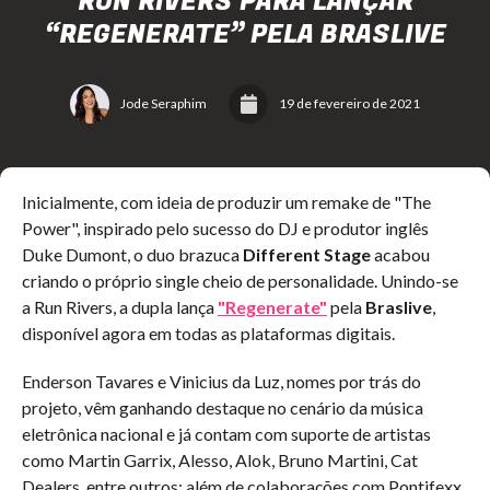
RUN RIVERS PARA LANÇAR
“REGENERATE” PELA BRASLIVE
Jode Seraphim
19 de fevereiro de 2021
Inicialmente, com ideia de produzir um remake de "The
Power", inspirado pelo sucesso do DJ e produtor inglês
Duke Dumont, o duo brazuca
Different Stage
acabou
criando o próprio single cheio de personalidade. Unindo-se
a Run Rivers, a dupla lança
"Regenerate"
pela
Braslive
,
disponível agora em todas as plataformas digitais.
Enderson Tavares e Vinicius da Luz, nomes por trás do
projeto, vêm ganhando destaque no cenário da música
eletrônica nacional e já contam com suporte de artistas
como Martin Garrix, Alesso, Alok, Bruno Martini, Cat
Dealers, entre outros; além de colaborações com Pontifexx