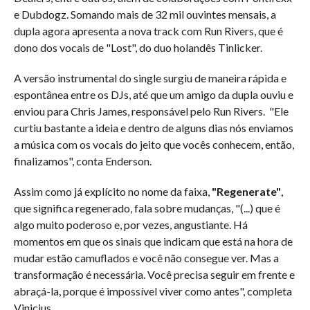
e Dubdogz. Somando mais de 32 mil ouvintes mensais, a
dupla agora apresenta a nova track com Run Rivers, que é
dono dos vocais de "Lost", do duo holandês Tinlicker.
A versão instrumental do single surgiu de maneira rápida e
espontânea entre os DJs, até que um amigo da dupla ouviu e
enviou para Chris James, responsável pelo Run Rivers. "Ele
curtiu bastante a ideia e dentro de alguns dias nós enviamos
a música com os vocais do jeito que vocês conhecem, então,
finalizamos", conta Enderson.
Assim como já explícito no nome da faixa,
"Regenerate"
,
que significa regenerado, fala sobre mudanças, "(...) que é
algo muito poderoso e, por vezes, angustiante. Há
momentos em que os sinais que indicam que está na hora de
mudar estão camuflados e você não consegue ver. Mas a
transformação é necessária. Você precisa seguir em frente e
abraçá-la, porque é impossível viver como antes", completa
Vinicius.