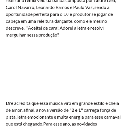
realizar o remix veio da banda composta por André Dea,
Carol Navarro, Leonardo Ramos e Paulo Vaz, sendo a
oportunidade perfeita para o DJ e produtor se jogar de
cabeça em uma releitura dançante, como ele mesmo
descreve. "Aceitei de cara! Adorei a letra e resolvi
mergulhar nessa produção".
Dre acredita que essa música virá em grande estilo e cheia
de amor, afinal, a nova versão de
"2 e 1"
carrega força de
pista, letra emocionante e muita energia para esse carnaval
que está chegando.Para esse ano, as novidades