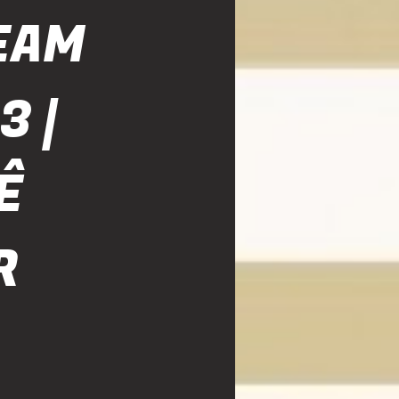
EAM
3 |
Ê
R