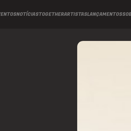
VENTOS
NOTÍCIAS
TOGETHER
ARTISTAS
LANÇAMENTOS
SO