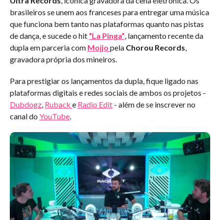
Ultra Records
, icônica gravadora da cena eletrônica. Os
brasileiros se unem aos franceses para entregar uma música
que funciona bem tanto nas plataformas quanto nas pistas
de dança, e sucede o hit
“La Pinga”
, lançamento recente da
dupla em parceria com
Mojjo
pela
Chorou Records
,
gravadora própria dos mineiros.
Para prestigiar os lançamentos da dupla, fique ligado nas
plataformas digitais e redes sociais de ambos os projetos -
Dubdogz
,
Ruback
e
Radio Edit
- além de se inscrever no
canal do
YouTube
.