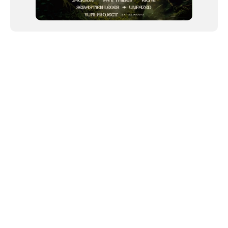
NEWSLETTER
Link copiado!
©2024 We Go Out, todos os direitos reservados. Versao 20250603.
O We Go Out e um site informativo, que publica
noticias
, novidades de