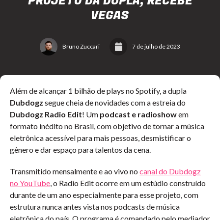
PROJETO DA DUPLA, RECEBE
VEGAS
Bruno Zuccari
7 de julho de 2023
Além de alcançar 1 bilhão de plays no Spotify, a dupla
Dubdogz
segue cheia de novidades com a estreia do
Dubdogz Radio Edit
! Um
podcast e radioshow
em
formato inédito no Brasil, com objetivo de tornar a música
eletrônica acessível para mais pessoas, desmistificar o
gênero e dar espaço para talentos da cena.
Transmitido mensalmente e ao vivo no
canal do Dubdogz
no YouTube
, o Radio Edit ocorre em um estúdio construído
durante de um ano especialmente para esse projeto, com
estrutura nunca antes vista nos podcasts de música
eletrônica do país. O programa é comandado pelo mediador