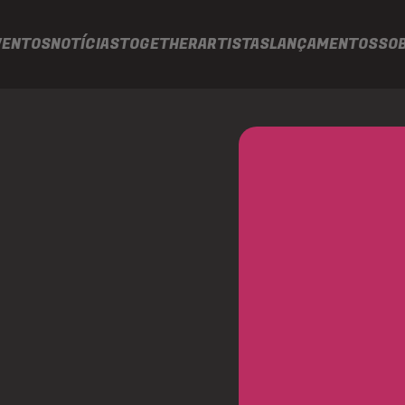
VENTOS
NOTÍCIAS
TOGETHER
ARTISTAS
LANÇAMENTOS
SO