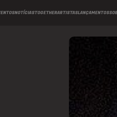
VENTOS
NOTÍCIAS
TOGETHER
ARTISTAS
LANÇAMENTOS
SO