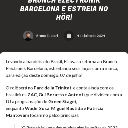
BRUNCH ELECTRONIK
BARCELONA E ESTREIA NO
HÖR!
Bruno Zuccari
4 de julho de 2024
Levando a bandeira do Brasil, Eli Iwasa retorna ao Brunch
Electronik Barcelona, estreitando seus laços com a marca,
para edição deste domingo, 07 de julho!
O rolê será no
Parc de la Trinitat
, e conta ainda com os
brasileiros
ZAC
,
Gui Boratto
e
Antdot
(que dividem com a
DJ a programação do
Green Stage
),
enquanto
Wade
,
Sosa
,
Miguel Bastida
e
Patricia
Mantovani
tocam no palco principal.
“O Brunch foi uma das minhas gigs favoritas de 2023,