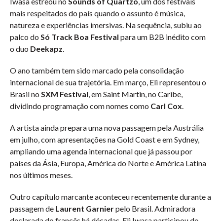
Iwasa estreou no
Sounds of Quartzo
, um dos festivais
mais respeitados do país quando o assunto é música,
natureza e experiências imersivas. Na sequência, subiu ao
palco do
Só Track Boa Festival
para um B2B inédito com
o duo
Deekapz
.
O ano também tem sido marcado pela consolidação
internacional de sua trajetória. Em março, Eli representou o
Brasil no
SXM Festival
, em Saint Martin, no Caribe,
dividindo programação com nomes como
Carl Cox
.
A artista ainda prepara uma nova passagem pela Austrália
em julho, com apresentações na Gold Coast e em Sydney,
ampliando uma agenda internacional que já passou por
países da Ásia, Europa, América do Norte e América Latina
nos últimos meses.
Outro capítulo marcante aconteceu recentemente durante a
passagem de
Laurent Garnier
pelo Brasil. Admiradora
declarada do francês há décadas, Eli Iwasa participou de