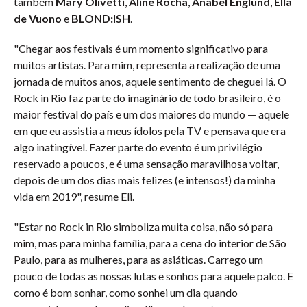
também
Mary Olivetti
,
Aline Rocha
,
Anabel Englund
,
Ella
de Vuono
e
BLOND:ISH
.
"Chegar aos festivais é um momento significativo para
muitos artistas. Para mim, representa a realização de uma
jornada de muitos anos, aquele sentimento de cheguei lá. O
Rock in Rio faz parte do imaginário de todo brasileiro, é o
maior festival do país e um dos maiores do mundo — aquele
em que eu assistia a meus ídolos pela TV e pensava que era
algo inatingível. Fazer parte do evento é um privilégio
reservado a poucos, e é uma sensação maravilhosa voltar,
depois de um dos dias mais felizes (e intensos!) da minha
vida em 2019", resume Eli.
"Estar no Rock in Rio simboliza muita coisa, não só para
mim, mas para minha família, para a cena do interior de São
Paulo, para as mulheres, para as asiáticas. Carrego um
pouco de todas as nossas lutas e sonhos para aquele palco. E
como é bom sonhar, como sonhei um dia quando