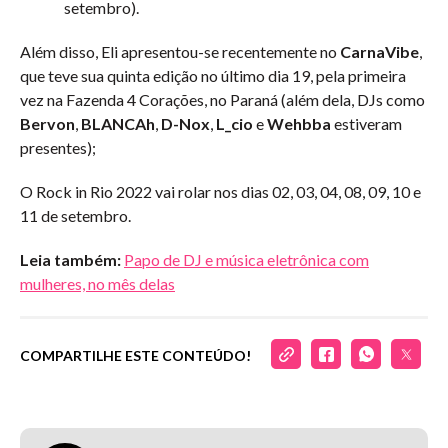
setembro).
Além disso, Eli apresentou-se recentemente no
CarnaVibe
,
que teve sua quinta edição no último dia 19, pela primeira
vez na Fazenda 4 Corações, no Paraná (além dela, DJs como
Bervon
,
BLANCAh
,
D-Nox
,
L_cio
e
Wehbba
estiveram
presentes);
O Rock in Rio 2022 vai rolar nos dias 02, 03, 04, 08, 09, 10 e
11 de setembro.
Leia também:
Papo de DJ e música eletrônica com
mulheres, no mês delas
COMPARTILHE ESTE CONTEÚDO!