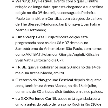
Warung Day Festival
, evento com o qual Eli nutre
relação de longa data, que está chegando à sua sétima
edição no dia 09 de abril, na consagrada Pedreira
Paulo Leminski, em Curitiba, com atrações do calibre
de The Blessed Madonna, Jan Blomqvist, Len Faki e
Marcel Dettmann;
Time Warp Brasil
, cuja terceira edição está
programada para os dias 06 e 07 de maio, no
Sambódromo do Anhembi, em São Paulo, com nomes
como ARTBAT, Folamour, Giorgia Angiuli, Kölsch e
Sven Väth (Eli toca no dia 07);
TRIBE
, que vai celebrar os seus 20 anos no dia 14 de
maio, na Arena Maeda, em Itu.
O retorno do
Playground Festival
depois de quatro
anos, também na Arena Maeda, no dia 16 de julho,
com mais de 80 artistas distribuídos em cinco palcos;
e a
XXXPerience Curitiba
, que está agendada para
um dia antes do palco de Iwasa no Rock in Rio (10 de