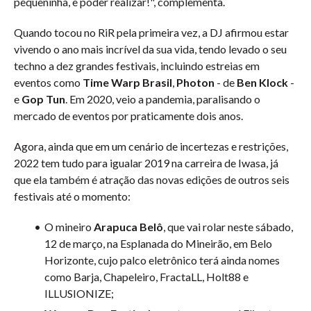
pequeninha, e poder realizar!", complementa.
Quando tocou no RiR pela primeira vez, a DJ afirmou estar
vivendo o ano mais incrível da sua vida, tendo levado o seu
techno a dez grandes festivais, incluindo estreias em
eventos como
Time Warp Brasil
,
Photon
- de
Ben Klock
-
e
Gop Tun
. Em 2020, veio a pandemia, paralisando o
mercado de eventos por praticamente dois anos.
Agora, ainda que em um cenário de incertezas e restrições,
2022 tem tudo para igualar 2019 na carreira de Iwasa, já
que ela também é atração das novas edições de outros seis
festivais até o momento:
O mineiro
Arapuca Belô
, que vai rolar neste sábado,
12 de março, na Esplanada do Mineirão, em Belo
Horizonte, cujo palco eletrônico terá ainda nomes
como Barja, Chapeleiro, FractaLL, Holt88 e
ILLUSIONIZE;