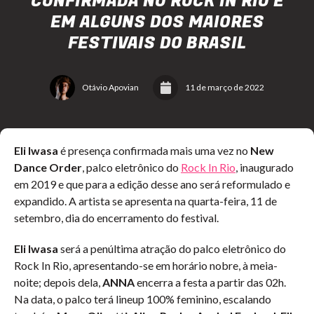
CONFIRMADA NO ROCK IN RIO E
EM ALGUNS DOS MAIORES
FESTIVAIS DO BRASIL
Otávio Apovian
11 de março de 2022
Eli Iwasa
é presença confirmada mais uma vez no
New
Dance Order
, palco eletrônico do
Rock In Rio
, inaugurado
em 2019 e que para a edição desse ano será reformulado e
expandido. A artista se apresenta na quarta-feira, 11 de
setembro, dia do encerramento do festival.
Eli Iwasa
será a penúltima atração do palco eletrônico do
Rock In Rio, apresentando-se em horário nobre, à meia-
noite; depois dela,
ANNA
encerra a festa a partir das 02h.
Na data, o palco terá lineup 100% feminino, escalando