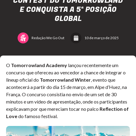
CONTEST DO TOMORROWLAND
E CONQUISTA A 5ª POSIÇÃO
GLOBAL
Redação We Go Out
10 de março de 2025
O
Tomorrowland Academy
lançou recentemente um
concurso que ofereceu ao vencedor a chance de integrar o
lineup oficial do
Tomorrowland Winter
, evento que
acontecerá a partir do dia 15 de março, em Alpe d’Huez, na
França. O concurso consistia no envio de um set de 30
minutos e um vídeo de apresentação, onde os participantes
explicavam por que mereciam tocar no palco
Reflection of
Love
do famoso festival.