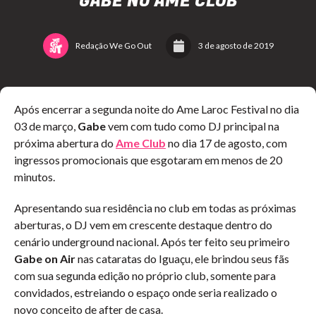
GABE NO AME CLUB
Redação We Go Out
3 de agosto de 2019
Após encerrar a segunda noite do Ame Laroc Festival no dia
03 de março,
Gabe
vem com tudo como DJ principal na
próxima abertura do
Ame Club
no dia 17 de agosto, com
ingressos promocionais que esgotaram em menos de 20
minutos.
Apresentando sua residência no club em todas as próximas
aberturas, o DJ vem em crescente destaque dentro do
cenário underground nacional. Após ter feito seu primeiro
Gabe on Air
nas cataratas do Iguaçu, ele brindou seus fãs
com sua segunda edição no próprio club, somente para
convidados, estreiando o espaço onde seria realizado o
novo conceito de after de casa.