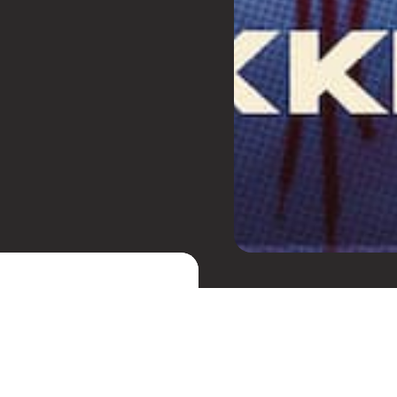
ERES
vai lançar sua mais
ela Sony Music. A faixa
rante e, como o próprio
Receba cupons de desc
festas.