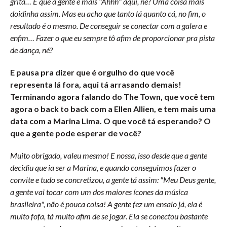
grita… É que a gente é mais "Ahhh" aqui, né? Uma coisa mais
doidinha assim. Mas eu acho que tanto lá quanto cá, no fim, o
resultado é o mesmo. De conseguir se conectar com a galera e
enfim… Fazer o que eu sempre tô afim de proporcionar pra pista
de dança, né?
E pausa pra dizer que é orgulho do que você
representa lá fora, aqui tá arrasando demais!
Terminando agora falando do The Town, que você tem
agora o back to back com a Ellen Allien, e tem mais uma
data com a Marina Lima. O que você tá esperando? O
que a gente pode esperar de você?
Muito obrigado, valeu mesmo! E nossa, isso desde que a gente
decidiu que ia ser a Marina, e quando conseguimos fazer o
convite e tudo se concretizou, a gente tá assim: "Meu Deus gente,
a gente vai tocar com um dos maiores ícones da música
brasileira", não é pouca coisa! A gente fez um ensaio já, ela é
muito fofa, tá muito afim de se jogar. Ela se conectou bastante