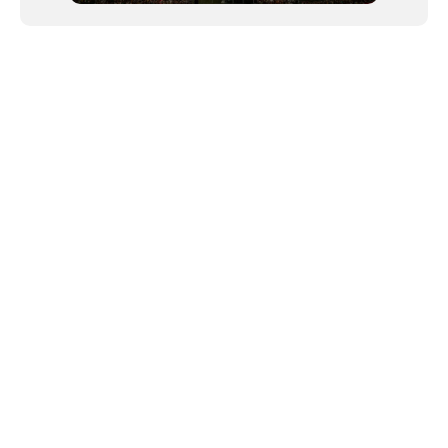
NEWSLETTER
Link copiado!
©2024 We Go Out, todos os direitos reservados. Versao 20250603.
O We Go Out e um site informativo, que publica
noticias
, novidades de
artistas
,
lancamentos
e faz divulgacao de
eventos
periodicamente atraves da
sua plataforma. Sendo assim, nao produz nenhum tipo de evento nem