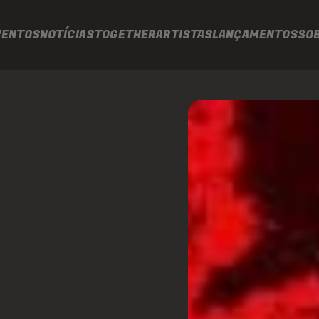
VENTOS
NOTÍCIAS
TOGETHER
ARTISTAS
LANÇAMENTOS
SO