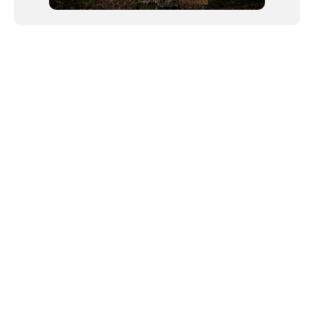
NEWSLETTER
Link copiado!
©2024 We Go Out, todos os direitos reservados. Versao 20250603.
O We Go Out e um site informativo, que publica
noticias
, novidades de
artistas
,
lancamentos
e faz divulgacao de
eventos
periodicamente atraves da