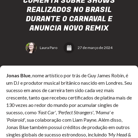
COMENTA SOBRE SHOWS
REALIZADOS NO BRASIL
DURANTE O CARNAVAL E
ANUNCIA NOVO REMIX
Laura Paro
27 de março de 2024
Jonas Blue
, nome artístico por trás de Guy James Robin, é
um DJ e produtor musical britânico nascido em Londres. Seu
sucesso em anos de carreira tem sido cada vez mais
crescente, tanto que recebeu certificados de platina mais de
130 vezes ao redor do mundo por acumular singles de
sucesso, como
'Fast Car'
,
'Perfect Strangers'
,
'Mama'
e
'Polaroid'
, sua colaboração com Liam Payne. Além disso,
Jonas Blue também possui créditos de produção em outros
singles globais de sucesso estrondoso, incluindo
'My Head &