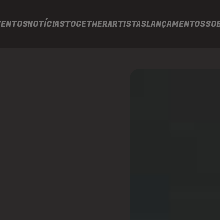
VENTOS
NOTÍCIAS
TOGETHER
ARTISTAS
LANÇAMENTOS
SO