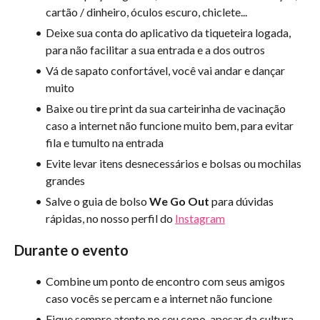
cartão / dinheiro, óculos escuro, chiclete...
Deixe sua conta do aplicativo da tiqueteira logada,
para não facilitar a sua entrada e a dos outros
Vá de sapato confortável, você vai andar e dançar
muito
Baixe ou tire print da sua carteirinha de vacinação
caso a internet não funcione muito bem, para evitar
fila e tumulto na entrada
Evite levar itens desnecessários e bolsas ou mochilas
grandes
Salve o guia de bolso
We Go Out
para dúvidas
rápidas, no nosso perfil do
Instagram
Durante o evento
Combine um ponto de encontro com seus amigos
caso vocês se percam e a internet não funcione
Fique sempre atento no seu copo, apesar da cultura